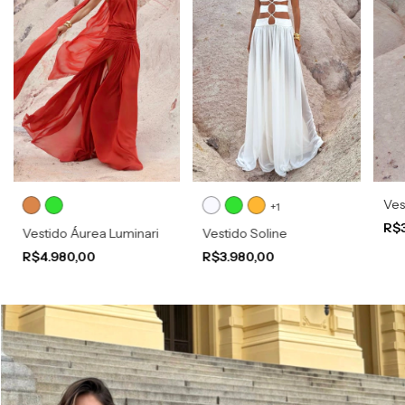
Vest
+1
R$
Vestido Áurea Luminari
Vestido Soline
R$4.980,00
R$3.980,00