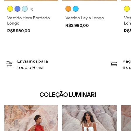
+8
Vestido Hera Bordado
Vestido Layla Longo
Ves
Longo
Lo
R$3.980,00
R$5.980,00
R$5
Enviamos para
Pag
todo o Brasil
6x 
COLEÇÃO LUMINARI